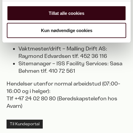
ISS
Facility Services Norge
har ansvar for
Tillat alle cookies
resepsjon/kaffebar, kantine og innvendig
renhold.
Kun nødvendige cookies
Kontaktinformasjon:
Vaktmester/drift – Malling Drift AS:
Raymond Edvardsen tlf. 452 36 116
Sitemanager – ISS
Facility Services
: Sasa
Behmen tlf. 410 72 561
Hendelser utenfor normal arbeidstud (07:00-
16:00 og i helger):
Tlf +47 24 02 80 80 (Beredskapstelefon hos
Avarn)
Til Kundeportal