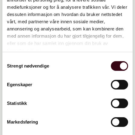
mediefunksjoner og for å analysere trafikken vår. Vi deler
dessuten informasjon om hvordan du bruker nettstedet
vårt, med partnerne våre innen sosiale medier,
annonsering og analysearbeid, som kan kombinere den
med annen informasjon du har gjort tilgjengelig for dem,
Foto: Knut Neerland
eller som de har samlet inn gjennom din bruk av
tjenestene deres.
Samtykkevalg
Strengt nødvendige
Driftsavdelingen og vaktmester
Egenskaper
Malling Drift AS drifter bygget og har ansvar
for følgende: Sikrer at bygget fellesområder er
Statistikk
godt vedlikeholdt, håndtering av avfall,
overholder alle lovpålagte krav innen brann og
Markedsføring
internkontroll, nødvendig tilsyn av tekniske
installasjoner.