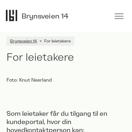
Skip
to
Brynsveien 14
content
Brynsveien 14
>
For leietakere
For leietakere
Foto: Knut Neerland
Som leietaker får du tilgang til en
kundeportal, hvor din
hovedkontaktperson kan: