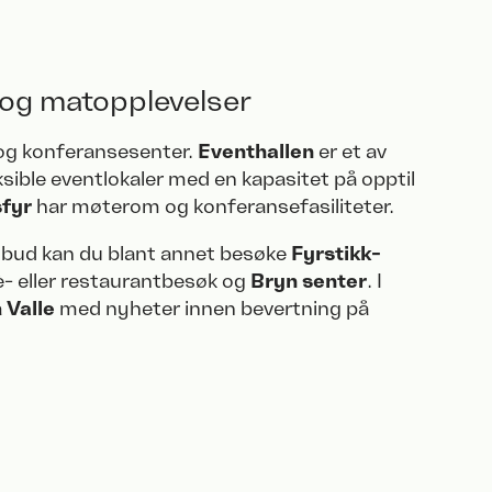
 og matopplevelser
 og konferansesenter.
Eventhallen
er et av
sible eventlokaler med en kapasitet på opptil
fyr
har møterom og konferansefasiliteter.​
ilbud kan du blant annet besøke
Fyrstikk­
è- eller restaurantbesøk og
Bryn senter
. I
å
Valle
med nyheter innen bevertning på