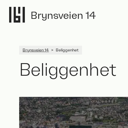
Brynsveien 14
Skip
Brynsveien 14
>
Beliggenhet
to
content
Beliggenhet