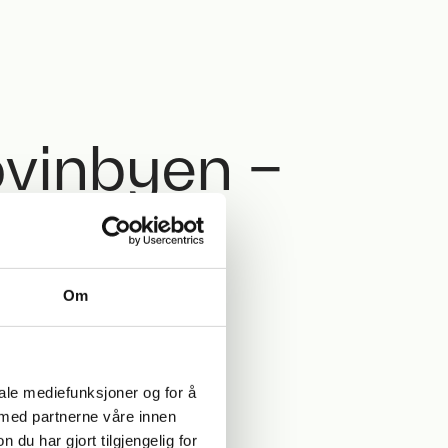
ovinbyen –
et
Om
iale mediefunksjoner og for å
 med partnerne våre innen
u har gjort tilgjengelig for