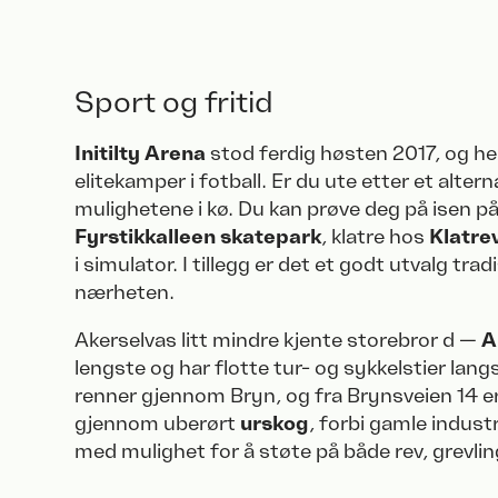
Sport og fritid
Initilty Arena
stod ferdig høsten 2017, og he
elitekamper i fotball. Er du ute etter et alterna
mulighetene i kø. Du kan prøve deg på isen p
Fyrstikkalleen
skatepark
, klatre hos
Klatre
i simulator. I tillegg er det et godt utvalg trad
nærheten.
Akerselvas litt mindre kjente storebror d —
A
lengste og har flotte tur- og sykkelstier lang
renner gjennom Bryn, og fra Brynsveien 14 er
gjennom uberørt
urskog
, forbi gamle indus
med mulighet for å støte på både rev, grevlin