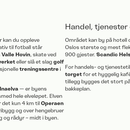
Handel, tjenester
r kan du oppleve
Området kan by på ­hotell
tiv til fotball står
Oslos største og mest flek
å
Valle Hovin
, skate ved
900 gjester.
Scandic Hels
verket
eller slå et slag
golf
For ­handels- og tjenestet
isjonelle
treningssentre
i
torget
for et hyggelig kaf
tillegg bygges det stort p
lnaelva
— er byens
bakkeplan.
smed hele elveløpet. Elven
 det kun 4 km til
Operaen
tribygg og over hengebruer
g og rådyr – midt i byen.