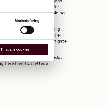
 på Oslo sentrum og har byens
og vei. Nå er hele Bryn-Helsfyr-
vende, bærekraftig del av Oslo og
oppleve.
Markedsføring
age og kontorbygg – og stadig
er og aktivitetstilbud er under
m et av Oslos største og viktigste
Tillat alle cookies
 nærmere, og det unike tilbudet
dig flere fremtidsrettede